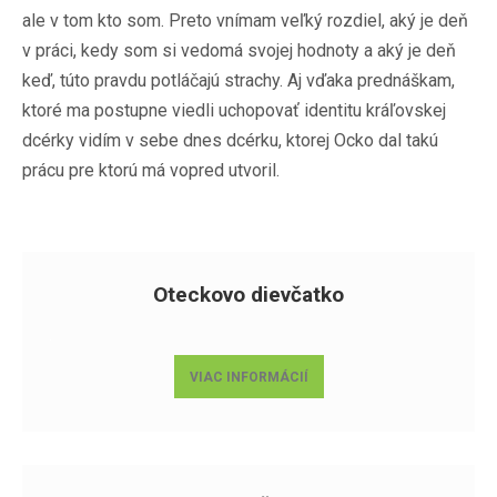
ale v tom kto som. Preto vnímam veľký rozdiel, aký je deň
v práci, kedy som si vedomá svojej hodnoty a aký je deň
keď, túto pravdu potláčajú strachy. Aj vďaka prednáškam,
ktoré ma postupne viedli uchopovať identitu kráľovskej
dcérky vidím v sebe dnes dcérku, ktorej Ocko dal takú
prácu pre ktorú má vopred utvoril.
Oteckovo dievčatko
VIAC INFORMÁCIÍ