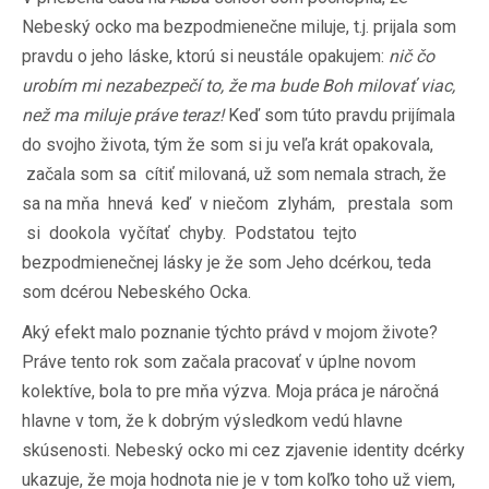
Nebeský ocko ma bezpodmienečne miluje, t.j. prijala som
pravdu o jeho láske, ktorú si neustále opakujem:
nič čo
urobím mi nezabezpečí to, že ma bude Boh milovať viac,
než ma miluje práve teraz!
Keď som túto pravdu prijímala
do svojho života, tým že som si ju veľa krát opakovala,
začala som sa cítiť milovaná, už som nemala strach, že
sa na mňa hnevá keď v niečom zlyhám, prestala som
si dookola vyčítať chyby. Podstatou tejto
bezpodmienečnej lásky je že som Jeho dcérkou, teda
som dcérou Nebeského Ocka.
Aký efekt malo poznanie týchto právd v mojom živote?
Práve tento rok som začala pracovať v úplne novom
kolektíve, bola to pre mňa výzva. Moja práca je náročná
hlavne v tom, že k dobrým výsledkom vedú hlavne
skúsenosti. Nebeský ocko mi cez zjavenie identity dcérky
ukazuje, že moja hodnota nie je v tom koľko toho už viem,