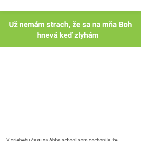
Už nemám strach, že sa na mňa Boh
hnevá keď zlyhám
V priebehu času na Abba school som pochopila, že