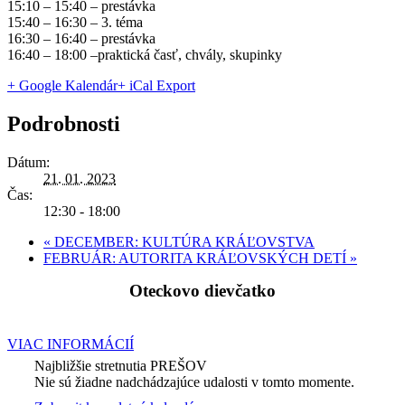
15:10 – 15:40 – prestávka
15:40 – 16:30 – 3. téma
16:30 – 16:40 – prestávka
16:40 – 18:00 –praktická časť, chvály, skupinky
+ Google Kalendár
+ iCal Export
Podrobnosti
Dátum:
21. 01. 2023
Čas:
12:30 - 18:00
«
DECEMBER: KULTÚRA KRÁĽOVSTVA
FEBRUÁR: AUTORITA KRÁĽOVSKÝCH DETÍ
»
Oteckovo dievčatko
VIAC INFORMÁCIÍ
Najbližšie stretnutia PREŠOV
Nie sú žiadne nadchádzajúce udalosti v tomto momente.