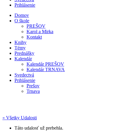
Prihlásenie
Domov
O škole
PREŠOV
Karol a Mirka
Kontakt
Knihy
Témy
Prednášky
Kalendár
Kalendár PREŠOV
Kalendár TRNAVA
Svedectvá
Prihlásenie
Prešov
Trnava
« Všetky Udalosti
Táto udalosť už prebehla.