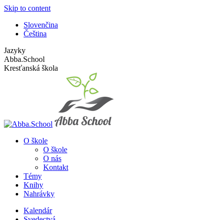
Skip to content
Slovenčina
Čeština
Jazyky
Abba.School
Kresťanská škola
O škole
O škole
O nás
Kontakt
Témy
Knihy
Nahrávky
Kalendár
Svedectvá