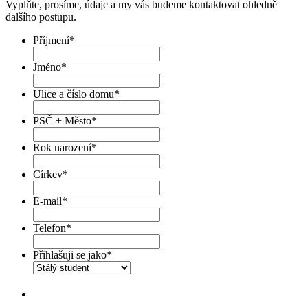
Vyplňte, prosíme, údaje a my vás budeme kontaktovat ohledně
dalšího postupu.
Příjmení
*
Jméno
*
Ulice a číslo domu
*
PSČ + Město
*
Rok narození
*
Církev
*
E-mail
*
Telefon
*
Přihlašuji se jako
*