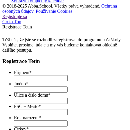
Zobrazit kompletný kalendár
© 2018-2025 Abba.School. Všetky práva vyhradené.
Ochrana
osobných údajov
.
Používanie Cookies
Registrujte sa
Go to Top
Registrace Tetín
Těší nás, že jste se rozhodli zaregistrovat do programu naší školy.
Vyplňte, prosíme, údaje a my vás budeme kontaktovat ohledně
dalšího postupu.
Registrace Tetín
Příjmení
*
Jméno
*
Ulice a číslo domu
*
PSČ + Město
*
Rok narození
*
Církev
*